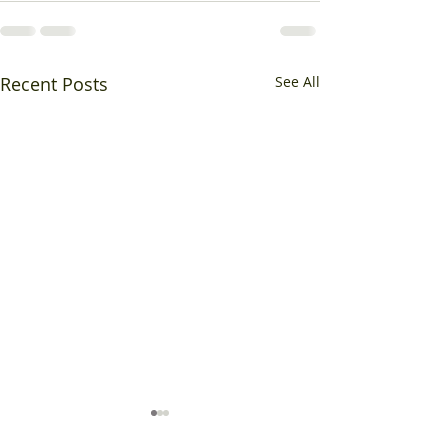
Recent Posts
See All
We have a spec
mention in 'Ha