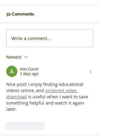
Restaurants re
GQ Restaurant of
GQ Magazine
31 Comments
Hām The vibe We
A Big Thank You
Lane, West Hamp
gentle, heavily re
Write a comment...
high street may 
as a...
Newest
Alex David
2 days ago
Nice post! I enjoy finding educational 
videos online, and 
pinterest video 
download
 is useful when I want to save 
something helpful and watch it again 
later.
Like
Reply