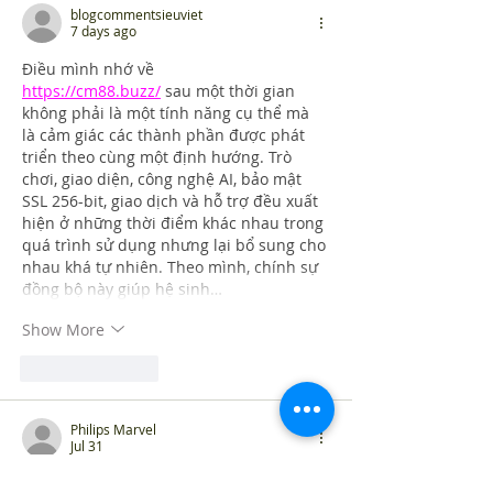
blogcommentsieuviet
7 days ago
Điều mình nhớ về 
https://cm88.buzz/
 sau một thời gian 
không phải là một tính năng cụ thể mà 
là cảm giác các thành phần được phát 
triển theo cùng một định hướng. Trò 
chơi, giao diện, công nghệ AI, bảo mật 
SSL 256-bit, giao dịch và hỗ trợ đều xuất 
hiện ở những thời điểm khác nhau trong 
quá trình sử dụng nhưng lại bổ sung cho 
nhau khá tự nhiên. Theo mình, chính sự 
đồng bộ này giúp hệ sinh…
Show More
Like
Reply
Philips Marvel
Jul 31
Jai Club download
 was quick and easy. 